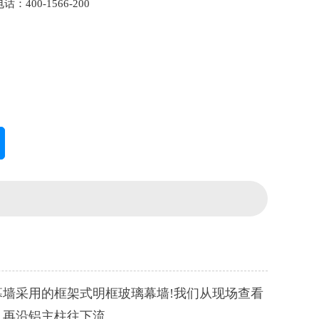
：400-1566-200
幕墙采用的框架式明框玻璃幕墙!我们从现场查看
，再沿铝主柱往下流。